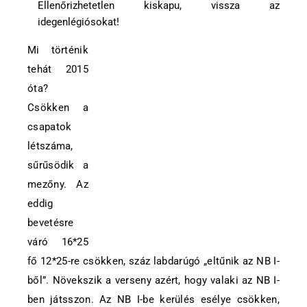
Ellenőrizhetetlen kiskapu, vissza az
idegenlégiósokat!
Mi történik
tehát 2015
óta?
Csökken a
csapatok
létszáma,
sűrűsödik a
mezőny. Az
eddig
bevetésre
váró 16*25
fő 12*25-re csökken, száz labdarúgó „eltűnik az NB I-
ből”. Növekszik a verseny azért, hogy valaki az NB I-
ben játsszon. Az NB I-be kerülés esélye csökken,