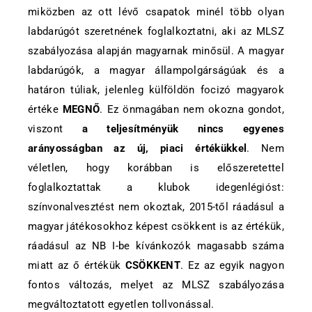
miközben az ott lévő csapatok minél több olyan
labdarúgót szeretnének foglalkoztatni, aki az MLSZ
szabályozása alapján magyarnak minősül. A magyar
labdarúgók, a magyar állampolgárságúak és a
határon túliak, jelenleg külföldön focizó magyarok
értéke
MEGNŐ
. Ez önmagában nem okozna gondot,
viszont
a teljesítményük nincs egyenes
arányosságban az új, piaci értékükkel
. Nem
véletlen, hogy korábban is előszeretettel
foglalkoztattak a klubok idegenlégióst:
színvonalvesztést nem okoztak, 2015-től ráadásul a
magyar játékosokhoz képest csökkent is az értékük,
ráadásul az NB I-be kívánkozók magasabb száma
miatt az ő értékük
CSÖKKENT
. Ez az egyik nagyon
fontos változás, melyet az MLSZ szabályozása
megváltoztatott egyetlen tollvonással.