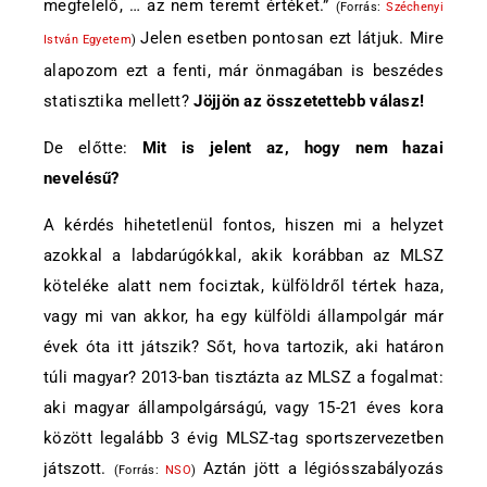
megfelelő, … az nem teremt értéket.”
(Forrás:
Széchenyi
Jelen esetben pontosan ezt látjuk. Mire
István Egyetem
)
alapozom ezt a fenti, már önmagában is beszédes
statisztika mellett?
Jöjjön az összetettebb válasz!
De előtte:
Mit is jelent az, hogy nem hazai
nevelésű?
A kérdés hihetetlenül fontos, hiszen mi a helyzet
azokkal a labdarúgókkal, akik korábban az MLSZ
köteléke alatt nem fociztak, külföldről tértek haza,
vagy mi van akkor, ha egy külföldi állampolgár már
évek óta itt játszik? Sőt, hova tartozik, aki határon
túli magyar? 2013-ban tisztázta az MLSZ a fogalmat:
aki magyar állampolgárságú, vagy 15-21 éves kora
között legalább 3 évig MLSZ-tag sportszervezetben
játszott.
Aztán jött a légiósszabályozás
(Forrás:
NSO
)