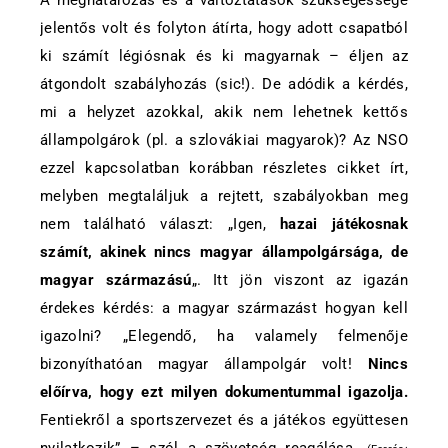
A meghatározás és a változtatások szükségessége
jelentős volt és folyton átírta, hogy adott csapatból
ki számít légiósnak és ki magyarnak – éljen az
átgondolt szabályhozás (sic!). De adódik a kérdés,
mi a helyzet azokkal, akik nem lehetnek kettős
állampolgárok (pl. a szlovákiai magyarok)? Az NSO
ezzel kapcsolatban korábban részletes cikket írt,
melyben megtaláljuk a rejtett, szabályokban meg
nem található választ: „Igen,
hazai játékosnak
számít, akinek nincs magyar állampolgársága, de
magyar származású
„. Itt jön viszont az igazán
érdekes kérdés: a magyar származást hogyan kell
igazolni? „Elegendő, ha valamely felmenője
bizonyíthatóan magyar állampolgár volt!
Nincs
előírva, hogy ezt milyen dokumentummal igazolja.
Fentiekről a sportszervezet és a játékos együttesen