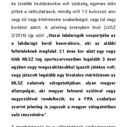
és további tisztázásokra volt szükség, egymás után
jöttek a változtatások, mindig volt 1-2 kulcsszó ami
vagy túl nagy értelmezési szabadságot, vagy túl nagy
korlátot adott. A jelenleg érvényben lévő (LVSZ
3/2016) így szól:
„Hazai labdarúgók csoportjába az
a labdarúgó kerül besorolásra, aki az alábbi
feltételeknek megfelel: 21 éves kor alatt egy vagy
több MLSZ tag sportszervezetben legalább 3 évet
egyben vagy megszakításokkal igazolt játékos volt;
vagy játszott legalább egy hivatalos mérkőzésen az
MLSZ valamely válogatottjában; olyan magyar
állampolgár, aki magyar felmenő szülővel vagy
nagyszülővel rendelkezik; és a FIFA szabályai
szerint jelenleg is jogosult a magyar válogatottban
való részvételre.”