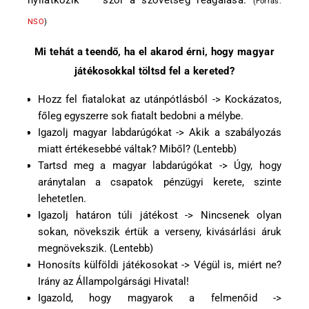
nyilatkozik” – szól a szövetség reagálása.
(Forrás:
NSO
)
Mi tehát a teendő, ha el akarod érni, hogy magyar
játékosokkal töltsd fel a kereted?
Hozz fel fiatalokat az utánpótlásból -> Kockázatos,
főleg egyszerre sok fiatalt bedobni a mélybe.
Igazolj magyar labdarúgókat -> Akik a szabályozás
miatt értékesebbé váltak? Miből? (Lentebb)
Tartsd meg a magyar labdarúgókat -> Úgy, hogy
aránytalan a csapatok pénzügyi kerete, szinte
lehetetlen.
Igazolj határon túli játékost -> Nincsenek olyan
sokan, növekszik értük a verseny, kivásárlási áruk
megnövekszik. (Lentebb)
Honosíts külföldi játékosokat -> Végül is, miért ne?
Irány az Állampolgársági Hivatal!
Igazold, hogy magyarok a felmenőid ->