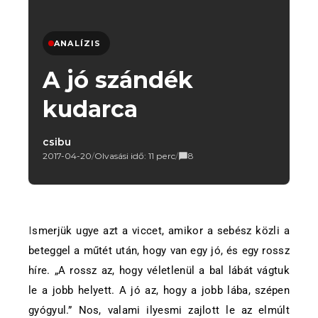
ANALÍZIS
A jó szándék
kudarca
csibu
2017-04-20
/
Olvasási idő: 11 perc
/
8
Ismerjük ugye azt a viccet, amikor a sebész közli a
beteggel a műtét után, hogy van egy jó, és egy rossz
híre. „A rossz az, hogy véletlenül a bal lábát vágtuk
le a jobb helyett. A jó az, hogy a jobb lába, szépen
gyógyul.” Nos, valami ilyesmi zajlott le az elmúlt