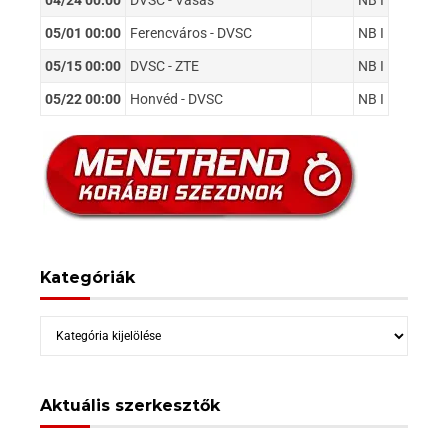
04/24 00:00
DVSC - Vasas
NB I
05/01 00:00
Ferencváros - DVSC
NB I
05/15 00:00
DVSC - ZTE
NB I
05/22 00:00
Honvéd - DVSC
NB I
Kategóriák
Kategóriák
Aktuális szerkesztők