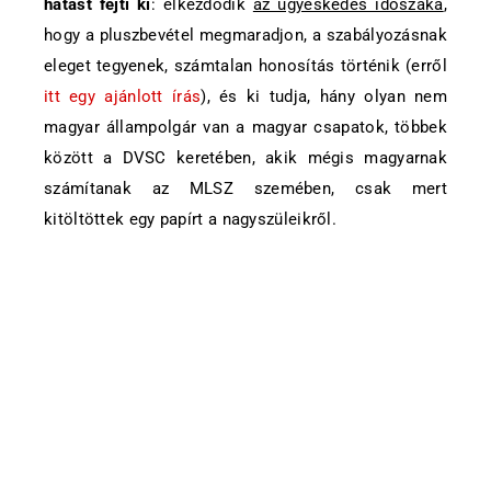
hatást fejti ki
: elkezdődik
az ügyeskedés időszaka
,
hogy a pluszbevétel megmaradjon, a szabályozásnak
eleget tegyenek, számtalan honosítás történik (erről
itt egy ajánlott írás
), és ki tudja, hány olyan nem
magyar állampolgár van a magyar csapatok, többek
között a DVSC keretében, akik mégis magyarnak
számítanak az MLSZ szemében, csak mert
kitöltöttek egy papírt a nagyszüleikről.