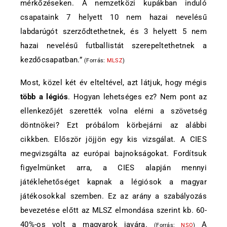
mérkőzéseken. A nemzetközi kupákban induló
csapataink 7 helyett 10 nem hazai nevelésű
labdarúgót szerződtethetnek, és 3 helyett 5 nem
hazai nevelésű futballistát szerepeltethetnek a
kezdőcsapatban.”
(Forrás:
MLSZ
)
Most, közel két év elteltével, azt látjuk, hogy mégis
több a légiós
. Hogyan lehetséges ez? Nem pont az
ellenkezőjét szerették volna elérni a szövetség
döntnökei? Ezt próbálom körbejárni az alábbi
cikkben. Először jöjjön egy kis vizsgálat. A CIES
megvizsgálta az európai bajnokságokat. Fordítsuk
figyelmünket arra, a CIES alapján mennyi
játéklehetőséget kapnak a légiósok a magyar
játékosokkal szemben. Ez az arány a szabályozás
bevezetése előtt az MLSZ elmondása szerint kb. 60-
40%-os volt a magyarok javára.
A
(Forrás:
NSO
)