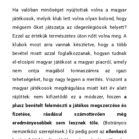
Ha valóban minőséget nyújtottak volna a magyar
játékosok, melyik klub lett volna olyan bolond, hogy
mégsem őket játszatja az idegenlégiósok helyett?
Ezzel az értékük természetes úton nőtt volna meg. A
klubok most arra vannak késztetve, hogy a több
bevétel miatt azzal foglalkozzanak, hogyan tudnak
el-elcsípni magyar játékost a magyar piacról, amely
nem ontja magából tonnaszámra az igazi
tehetségeket, hogy nagy legyen a merítés. Viszont a
magyar játékosok megdrágulása miatt két év alatt
rájöttek: nem kifizetődő ez a módszer, hiszen
a
plusz bevételt felemészti a játékos megszerzése és
fizetése, ráadásul számottevően még
eredményesebbek sem lesznek tőle.
(Botrányos
nemzetközi szereplések.) Ez pedig pont az
ellenkező