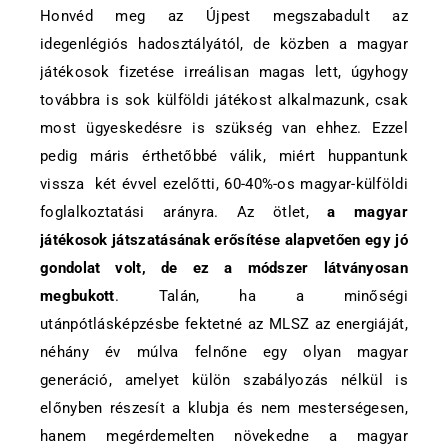
Honvéd meg az Újpest megszabadult az
idegenlégiós hadosztályától, de közben a magyar
játékosok fizetése irreálisan magas lett, úgyhogy
továbbra is sok külföldi játékost alkalmazunk, csak
most ügyeskedésre is szükség van ehhez. Ezzel
pedig máris érthetőbbé válik, miért huppantunk
vissza két évvel ezelőtti, 60-40%-os magyar-külföldi
foglalkoztatási arányra. Az ötlet,
a magyar
játékosok játszatásának erősítése alapvetően egy jó
gondolat volt, de ez a módszer látványosan
megbukott
. Talán, ha a minőségi
utánpótlásképzésbe fektetné az MLSZ az energiáját,
néhány év múlva felnőne egy olyan magyar
generáció, amelyet külön szabályozás nélkül is
előnyben részesít a klubja és nem mesterségesen,
hanem megérdemelten növekedne a magyar