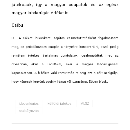
játékosok, így a magyar csapatok és az egész
magyar labdarúgás értéke is.
Csibu
Ui.: A cikket laikusként, sajátos eszmefuttatásként fogalmaztam
meg, de próbálkoztam csupán a tényekre koncentrálni, ezzel pedig
remélem értékes, tartalmas gondolatok fogalmazódtak meg az
olvasóban, akár a DVSC-vel, akár a magyar labdarúgással
kapcsolatban. A hibákra való rámutatás mindig azt a célt szolgálja,
hogy képesek legyünk pozitív irányú változtatásra. Ebben bízok.
idegenlégiós
külföldi játékos
MLSZ
szabályozás