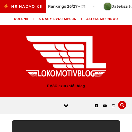
Skip to content
Power Rankings 26/27 – #1
Játékszituációk
RÓLUNK |
A NAGY DVSC MECCS |
JÁTÉKOSKERINGŐ
DVSC szurkolói blog