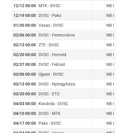
12/12 00:00
MTK - DVSC
NB I
12/19 00:00
DVSC - Paks
NB I
01/30 00:00
Vasas - DVSC
NB I
02/06 00:00
DVSC - Ferencváros
NB I
02/13 00:00
ZTE - DVSC
NB I
02/20 00:00
DVSC - Honvéd
NB I
02/27 00:00
DVSC - Felcsút
NB I
03/06 00:00
Újpest - DVSC
NB I
03/13 00:00
DVSC - Nyíregyháza
NB I
03/20 00:00
DVSC - ETO
NB I
04/03 00:00
Kisvárda - DVSC
NB I
04/10 00:00
DVSC - MTK
NB I
04/17 00:00
Paks - DVSC
NB I