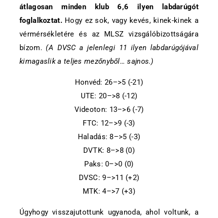
átlagosan minden klub 6,6 ilyen labdarúgót
foglalkoztat.
Hogy ez sok, vagy kevés, kinek-kinek a
vérmérsékletére és az MLSZ vizsgálóbizottságára
bízom.
(A DVSC a jelenlegi 11 ilyen labdarúgójával
kimagaslik a teljes mezőnyből… sajnos.)
Honvéd: 26–>5 (-21)
UTE: 20–>8 (-12)
Videoton: 13–>6 (-7)
FTC: 12–>9 (-3)
Haladás: 8–>5 (-3)
DVTK: 8–>8 (0)
Paks: 0–>0 (0)
DVSC: 9–>11 (+2)
MTK: 4–>7 (+3)
Úgyhogy visszajutottunk ugyanoda, ahol voltunk, a