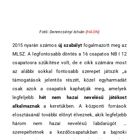
Fotó:
Derencsényi István (
HAON
)
2015 nyarán számos
új szabályt
fogalmazott meg az
MLSZ. A legfontosabb döntés a 16 csapatos NB I 12
csapatosra szűkítése volt, de e cikk számára most
az alábbi sokkal fontosabb szerepet játszik „a
támogatások jelentős részét, közel egyharmadát
csak azok a csapatok kaphatják meg, amelyek
legfeljebb
hét nem hazai nevelésű játékost
alkalmaznak
a keretükben. A központi források
elosztásánál további előnyt élveznek, akik legfeljebb
három nem hazai nevelésű labdarúgót …
szerepeltetnek a kezdőcsapatukban a bajnoki