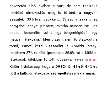
bevezetés első évében a várt, de nem radikális
mértékű elmozdulás meg is történt: a negyven
százalék 30,6%-ra csökkent. (Viszonyításként ez
nagyjából annyit jelentett, mintha minden NB I-es
csapat lecserélte volna egy idegenlégiósát egy
magyar játékosra.) Idén viszont nem folytatódott a
trend, ismét kezd visszaállni a korábbi arány:
majdnem 37%-ra nőtt (pontosan 36,8%-ra) a külföldi
játékosok játékban töltött időszaka.
(Forrás:
Csakfoci
)
Külön érdekesség, hogy
a DVSC-nél 45-ről 64%-ra
nőtt a külföldi játékosok szerepeltetésének aránya…